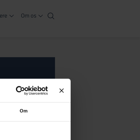
iere
Om os
 undersøge, om den
Om
ynsreaktioner.