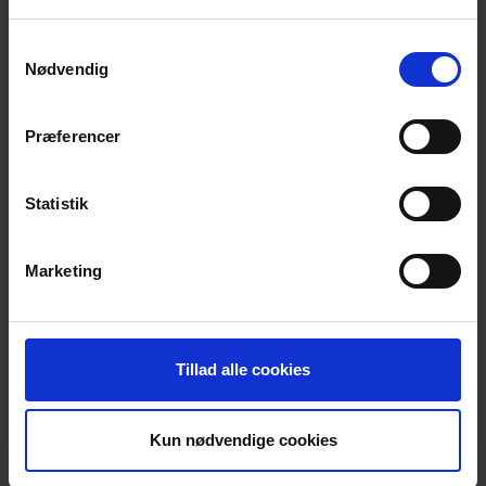
Samtykkevalg
Jeg kendte ikke JN
Nødvendig
Data, så jeg vidste
Præferencer
ikke, hvad jeg
Statistik
skulle forvente. Jeg
Marketing
blev mødt med
åbne arme og
Tillad alle cookies
mærkede hurtigt, at
Kun nødvendige cookies
de virkelig ønskede