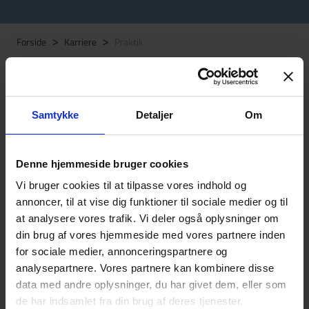
Praktik
Forside
Karriere
Hos JN Data har vi løbende praktikanter fra en
bred vifte af uddannelser, som kommer både
fra folkeskoler, gymnasier, handelsskoler,
Samtykke
Detaljer
Om
erhvervsakademier, tekniske skoler,
universiteter med mere. Vi tilbyder
Denne hjemmeside bruger cookies
praktikforløb inden for mange forskellige
Vi bruger cookies til at tilpasse vores indhold og
områder og hører gerne, hvor dine
annoncer, til at vise dig funktioner til sociale medier og til
at analysere vores trafik. Vi deler også oplysninger om
interesseområder ligger, så vi sammen kan
din brug af vores hjemmeside med vores partnere inden
finde den bedste løsning. Hvis du som en del af
for sociale medier, annonceringspartnere og
din uddannelse ønsker at søge en praktikplads
analysepartnere. Vores partnere kan kombinere disse
data med andre oplysninger, du har givet dem, eller som
hos os,
hører vi meget gerne fra dig
.
de har indsamlet fra din brug af deres tjenester.