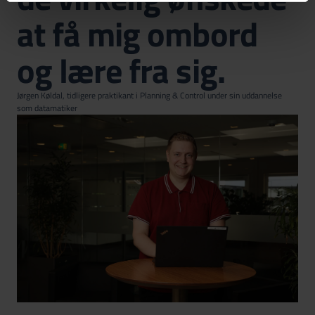
at få mig ombord
og lære fra sig.
Jørgen Køldal, tidligere praktikant i Planning & Control under sin uddannelse
som datamatiker